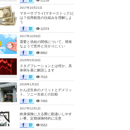
21116
2017年10月21日
マネーサプライ(マネーストック)と
は？信用創造の仕組みを理解しよ
う
12374
2017年10月9日
需要と供給の関係について。簡単
なようで意外と分かりにくい
8862
2025年5月29日
スタグフレーションとは何か。具
体例を基に解説します
7510
2018年1月3日
かんぽ生命のメリットとデメリッ
ト。ソニー生命との比較
7493
2017年12月1日
終身保険に入る際に勘違いしやす
い事。定期保険特約に注意
5552