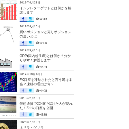
2017年9月23日
インフレターゲットとは何かを解
説します
4813
2017年9月16日
買いポジションと売りポジション
の違いとは
4800
2017年9月10日
GDP(国内総生産)とは何か？分か
りやすく解説します
4424
2017年10月16日
FX口座を凍結されたと言う噂は本
当？凍結の理由は何？
4408
2018年2月18日
仮想通貨で2246兆儲けた人が現れ
た！Zaifの口座を公開
4389
2025年7月10日
ネサラ・ゲサラ