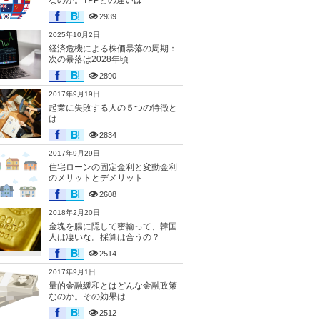
なのか。TPPとの違いは
2939
2025年10月2日
経済危機による株価暴落の周期：
次の暴落は2028年頃
2890
2017年9月19日
起業に失敗する人の５つの特徴と
は
2834
2017年9月29日
住宅ローンの固定金利と変動金利
のメリットとデメリット
2608
2018年2月20日
金塊を腸に隠して密輸って、韓国
人は凄いな。採算は合うの？
2514
2017年9月1日
量的金融緩和とはどんな金融政策
なのか。その効果は
2512