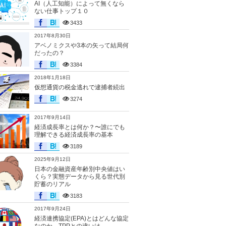
AI（人工知能）によって無くなら
ない仕事トップ１０
3433
2017年8月30日
アベノミクスや3本の矢って結局何
だったの？
3384
2018年1月18日
仮想通貨の税金逃れで逮捕者続出
3274
2017年9月14日
経済成長率とは何か？〜誰にでも
理解できる経済成長率の基本
3189
2025年9月12日
日本の金融資産年齢別中央値はい
くら？実態データから見る世代別
貯蓄のリアル
3183
2017年9月24日
経済連携協定(EPA)とはどんな協定