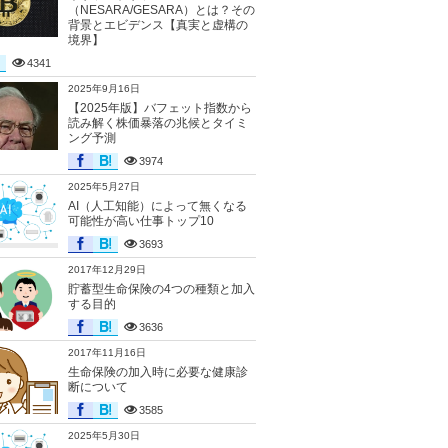
（NESARA/GESARA）とは？その
背景とエビデンス【真実と虚構の
境界】
4341
2025年9月16日
【2025年版】バフェット指数から
読み解く株価暴落の兆候とタイミ
ング予測
3974
2025年5月27日
AI（人工知能）によって無くなる
可能性が高い仕事トップ10
3693
2017年12月29日
貯蓄型生命保険の4つの種類と加入
する目的
3636
2017年11月16日
生命保険の加入時に必要な健康診
断について
3585
2025年5月30日