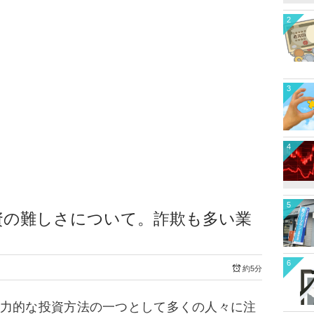
2
3
4
5
資の難しさについて。詐欺も多い業
6
約5分
力的な投資方法の一つとして多くの人々に注