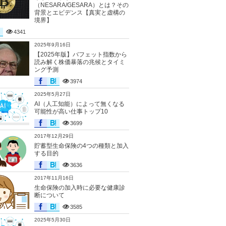
（NESARA/GESARA）とは？その
背景とエビデンス【真実と虚構の
境界】
4341
2025年9月16日
【2025年版】バフェット指数から
読み解く株価暴落の兆候とタイミ
ング予測
3974
2025年5月27日
AI（人工知能）によって無くなる
可能性が高い仕事トップ10
3699
2017年12月29日
貯蓄型生命保険の4つの種類と加入
する目的
3636
2017年11月16日
生命保険の加入時に必要な健康診
断について
3585
2025年5月30日