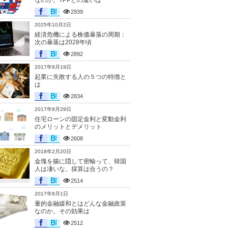
なのか。TPPとの違いは
2939
2025年10月2日
経済危機による株価暴落の周期：
次の暴落は2028年頃
2892
2017年9月19日
起業に失敗する人の５つの特徴と
は
2834
2017年9月29日
住宅ローンの固定金利と変動金利
のメリットとデメリット
2608
2018年2月20日
金塊を腸に隠して密輸って、韓国
人は凄いな。採算は合うの？
2514
2017年9月1日
量的金融緩和とはどんな金融政策
なのか。その効果は
2512