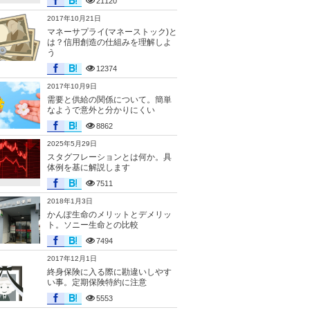
21120
2017年10月21日
マネーサプライ(マネーストック)と
は？信用創造の仕組みを理解しよ
う
12374
2017年10月9日
需要と供給の関係について。簡単
なようで意外と分かりにくい
8862
2025年5月29日
スタグフレーションとは何か。具
体例を基に解説します
7511
2018年1月3日
かんぽ生命のメリットとデメリッ
ト。ソニー生命との比較
7494
2017年12月1日
終身保険に入る際に勘違いしやす
い事。定期保険特約に注意
5553