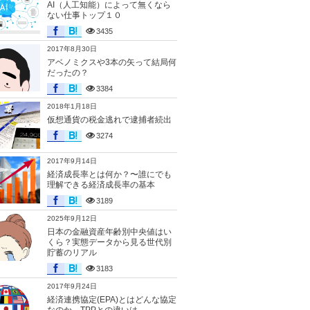
AI（人工知能）によって無くなら
ない仕事トップ１０
3435
2017年8月30日
アベノミクスや3本の矢って結局何
だったの？
3384
2018年1月18日
仮想通貨の税金逃れで逮捕者続出
3274
2017年9月14日
経済成長率とは何か？〜誰にでも
理解できる経済成長率の基本
3189
2025年9月12日
日本の金融資産年齢別中央値はい
くら？実態データから見る世代別
貯蓄のリアル
3183
2017年9月24日
経済連携協定(EPA)とはどんな協定