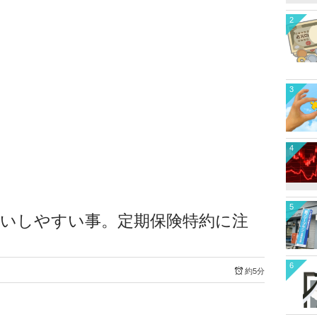
2
3
4
5
違いしやすい事。定期保険特約に注
6
約5分