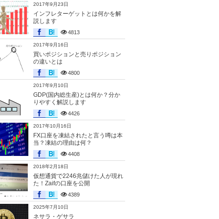
2017年9月23日
インフレターゲットとは何かを解
説します
4813
2017年9月16日
買いポジションと売りポジション
の違いとは
4800
2017年9月10日
GDP(国内総生産)とは何か？分か
りやすく解説します
4426
2017年10月16日
FX口座を凍結されたと言う噂は本
当？凍結の理由は何？
4408
2018年2月18日
仮想通貨で2246兆儲けた人が現れ
た！Zaifの口座を公開
4389
2025年7月10日
ネサラ・ゲサラ