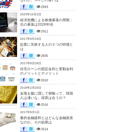
なのか。TPPとの違いは
2943
2025年10月2日
経済危機による株価暴落の周期：
次の暴落は2028年頃
2911
2017年9月19日
起業に失敗する人の５つの特徴と
は
2835
2017年9月29日
住宅ローンの固定金利と変動金利
のメリットとデメリット
2610
2018年2月20日
金塊を腸に隠して密輸って、韓国
人は凄いな。採算は合うの？
2516
2017年9月1日
量的金融緩和とはどんな金融政策
なのか。その効果は
2514