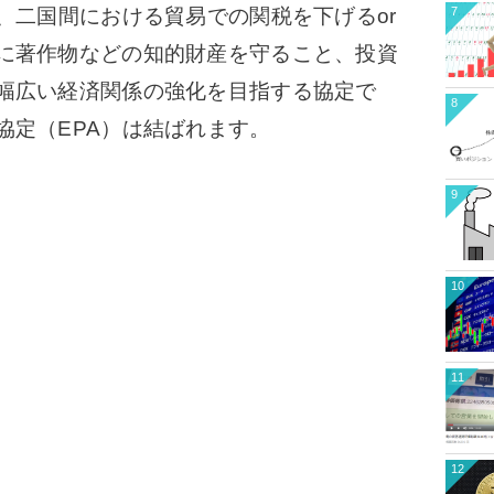
7
、二国間における貿易での関税を下げるor
に著作物などの知的財産を守ること、投資
幅広い経済関係の強化を目指する協定で
8
協定（EPA）は結ばれます。
9
10
11
12