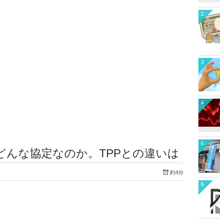
2
3
4
5
はどんな協定なのか。TPPとの違いは
約4分
6