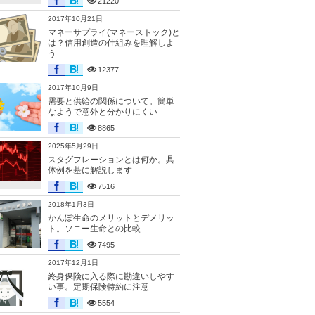
21220
2017年10月21日
マネーサプライ(マネーストック)と
は？信用創造の仕組みを理解しよ
う
12377
2017年10月9日
需要と供給の関係について。簡単
なようで意外と分かりにくい
8865
2025年5月29日
スタグフレーションとは何か。具
体例を基に解説します
7516
2018年1月3日
かんぽ生命のメリットとデメリッ
ト。ソニー生命との比較
7495
2017年12月1日
終身保険に入る際に勘違いしやす
い事。定期保険特約に注意
5554