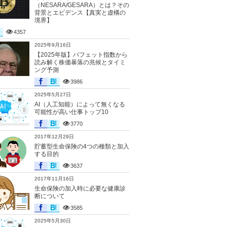
（NESARA/GESARA）とは？その
背景とエビデンス【真実と虚構の
境界】
4357
2025年9月16日
【2025年版】バフェット指数から
読み解く株価暴落の兆候とタイミ
ング予測
3986
2025年5月27日
AI（人工知能）によって無くなる
可能性が高い仕事トップ10
3770
2017年12月29日
貯蓄型生命保険の4つの種類と加入
する目的
3637
2017年11月16日
生命保険の加入時に必要な健康診
断について
3585
2025年5月30日