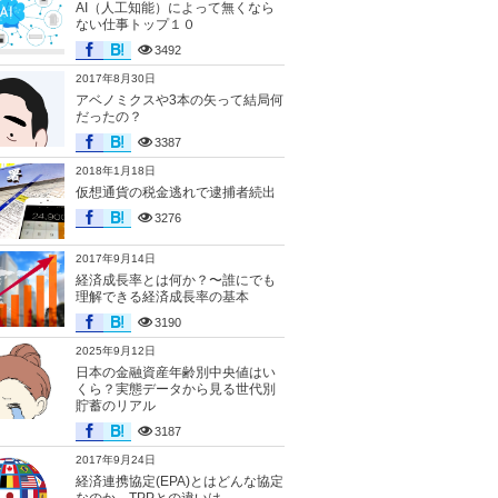
AI（人工知能）によって無くなら
ない仕事トップ１０
3492
2017年8月30日
アベノミクスや3本の矢って結局何
だったの？
3387
2018年1月18日
仮想通貨の税金逃れで逮捕者続出
3276
2017年9月14日
経済成長率とは何か？〜誰にでも
理解できる経済成長率の基本
3190
2025年9月12日
日本の金融資産年齢別中央値はい
くら？実態データから見る世代別
貯蓄のリアル
3187
2017年9月24日
経済連携協定(EPA)とはどんな協定