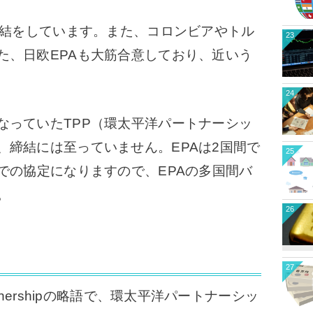
締結をしています。
また、コロンビアやトル
23
た、日欧EPAも大筋合意しており、近いう
24
っていたTPP（環太平洋パートナーシッ
、締結には至っていません。EPAは2国間で
25
での協定になりますので、EPAの多国間バ
。
26
27
 Partnershipの略語で、環太平洋パートナーシッ