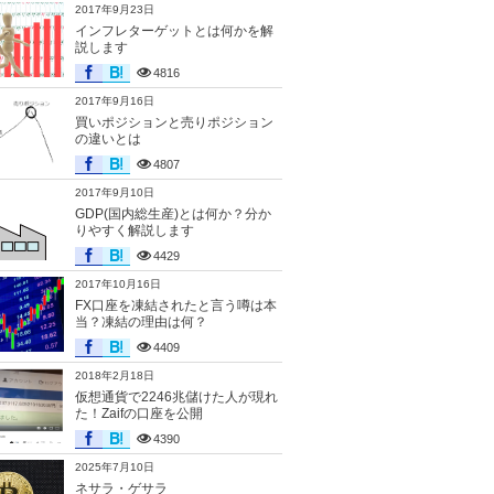
2017年9月23日
インフレターゲットとは何かを解
説します
4816
2017年9月16日
買いポジションと売りポジション
の違いとは
4807
2017年9月10日
GDP(国内総生産)とは何か？分か
りやすく解説します
4429
2017年10月16日
FX口座を凍結されたと言う噂は本
当？凍結の理由は何？
4409
2018年2月18日
仮想通貨で2246兆儲けた人が現れ
た！Zaifの口座を公開
4390
2025年7月10日
ネサラ・ゲサラ