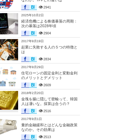
なのか。TPPとの違いは
2941
2025年10月2日
経済危機による株価暴落の周期：
次の暴落は2028年頃
2904
2017年9月19日
起業に失敗する人の５つの特徴と
は
2834
2017年9月29日
住宅ローンの固定金利と変動金利
のメリットとデメリット
2609
2018年2月20日
金塊を腸に隠して密輸って、韓国
人は凄いな。採算は合うの？
2516
2017年9月1日
量的金融緩和とはどんな金融政策
なのか。その効果は
2513