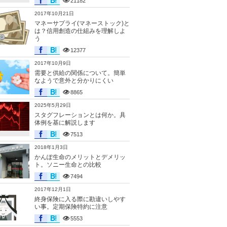
21182
2017年10月21日
マネーサプライ(マネーストック)と
は？信用創造の仕組みを理解しよ
う
12377
2017年10月9日
需要と供給の関係について。簡単
なようで意外と分かりにくい
8865
2025年5月29日
スタグフレーションとは何か。具
体例を基に解説します
7513
2018年1月3日
かんぽ生命のメリットとデメリッ
ト。ソニー生命との比較
7494
2017年12月1日
終身保険に入る際に勘違いしやす
い事。定期保険特約に注意
5553