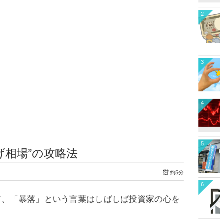
2
3
4
5
げ相場”の攻略法
約5分
6
て、「暴落」という言葉はしばしば投資家の心を