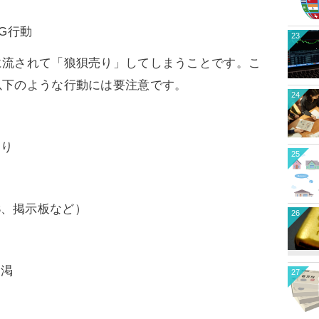
G行動
23
に流されて「狼狽売り」してしまうことです。こ
以下のような行動には要注意です。
24
売り
25
S、掲示板など）
26
枯渇
27