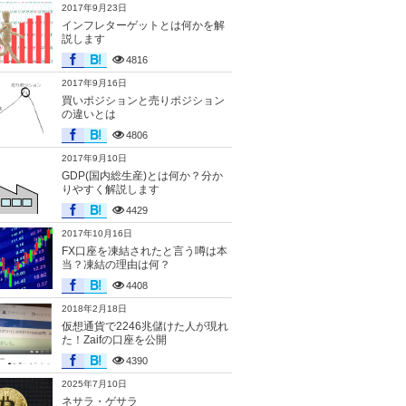
2017年9月23日
インフレターゲットとは何かを解
説します
4816
2017年9月16日
買いポジションと売りポジション
の違いとは
4806
2017年9月10日
GDP(国内総生産)とは何か？分か
りやすく解説します
4429
2017年10月16日
FX口座を凍結されたと言う噂は本
当？凍結の理由は何？
4408
2018年2月18日
仮想通貨で2246兆儲けた人が現れ
た！Zaifの口座を公開
4390
2025年7月10日
ネサラ・ゲサラ