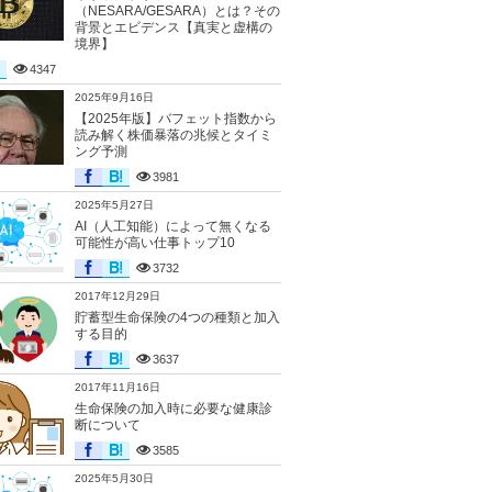
（NESARA/GESARA）とは？その
背景とエビデンス【真実と虚構の
境界】
4347
2025年9月16日
【2025年版】バフェット指数から
読み解く株価暴落の兆候とタイミ
ング予測
3981
2025年5月27日
AI（人工知能）によって無くなる
可能性が高い仕事トップ10
3732
2017年12月29日
貯蓄型生命保険の4つの種類と加入
する目的
3637
2017年11月16日
生命保険の加入時に必要な健康診
断について
3585
2025年5月30日