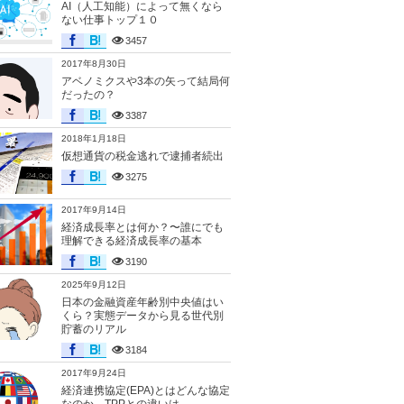
AI（人工知能）によって無くなら
ない仕事トップ１０
3457
2017年8月30日
アベノミクスや3本の矢って結局何
だったの？
3387
2018年1月18日
仮想通貨の税金逃れで逮捕者続出
3275
2017年9月14日
経済成長率とは何か？〜誰にでも
理解できる経済成長率の基本
3190
2025年9月12日
日本の金融資産年齢別中央値はい
くら？実態データから見る世代別
貯蓄のリアル
3184
2017年9月24日
経済連携協定(EPA)とはどんな協定