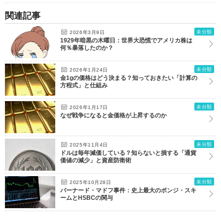
関連記事
未分類
2026年3月9日
1929年暗黒の木曜日：世界大恐慌でアメリカ株は
何％暴落したのか？
未分類
2026年1月24日
金1gの価格はどう決まる？知っておきたい「計算の
方程式」と仕組み
未分類
2026年1月17日
なぜ戦争になると金価格が上昇するのか
未分類
2025年11月4日
ドルは毎年減価している？知らないと損する「通貨
価値の減少」と資産防衛術
未分類
2025年10月28日
バーナード・マドフ事件：史上最大のポンジ・スキ
ームとHSBCの関与