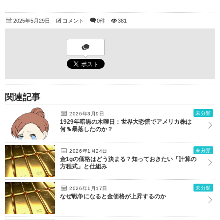
2025年5月29日
コメント
0件
381
関連記事
未分類
2026年3月9日
1929年暗黒の木曜日：世界大恐慌でアメリカ株は
何％暴落したのか？
未分類
2026年1月24日
金1gの価格はどう決まる？知っておきたい「計算の
方程式」と仕組み
未分類
2026年1月17日
なぜ戦争になると金価格が上昇するのか