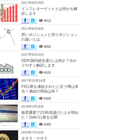
2017年9月23日
インフレターゲットとは何かを解
説します
4813
2017年9月16日
買いポジションと売りポジション
の違いとは
4800
2017年9月10日
GDP(国内総生産)とは何か？分か
りやすく解説します
4426
2017年10月16日
FX口座を凍結されたと言う噂は本
当？凍結の理由は何？
4408
2018年2月18日
仮想通貨で2246兆儲けた人が現れ
た！Zaifの口座を公開
4389
2025年7月10日
ネサラ・ゲサラ