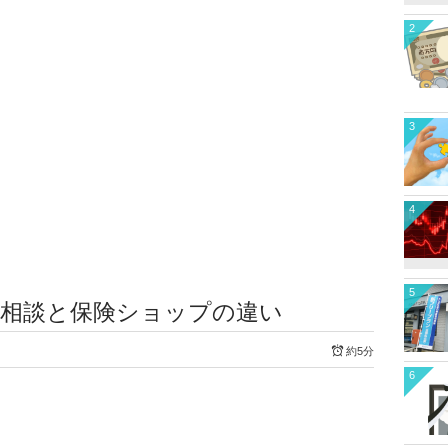
2
3
4
5
の相談と保険ショップの違い
約5分
6