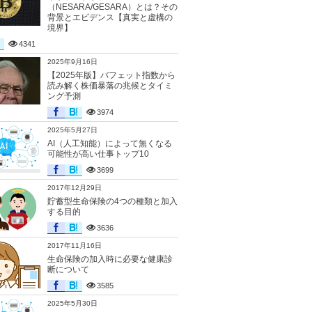
（NESARA/GESARA）とは？その
背景とエビデンス【真実と虚構の
境界】
4341
2025年9月16日
【2025年版】バフェット指数から
読み解く株価暴落の兆候とタイミ
ング予測
3974
2025年5月27日
AI（人工知能）によって無くなる
可能性が高い仕事トップ10
3699
2017年12月29日
貯蓄型生命保険の4つの種類と加入
する目的
3636
2017年11月16日
生命保険の加入時に必要な健康診
断について
3585
2025年5月30日