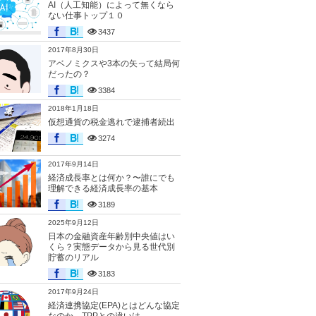
AI（人工知能）によって無くなら
ない仕事トップ１０
3437
2017年8月30日
アベノミクスや3本の矢って結局何
だったの？
3384
2018年1月18日
仮想通貨の税金逃れで逮捕者続出
3274
2017年9月14日
経済成長率とは何か？〜誰にでも
理解できる経済成長率の基本
3189
2025年9月12日
日本の金融資産年齢別中央値はい
くら？実態データから見る世代別
貯蓄のリアル
3183
2017年9月24日
経済連携協定(EPA)とはどんな協定