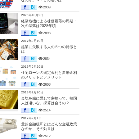
なのか。TPPとの違いは
2939
2025年10月2日
経済危機による株価暴落の周期：
次の暴落は2028年頃
2893
2017年9月19日
起業に失敗する人の５つの特徴と
は
2834
2017年9月29日
住宅ローンの固定金利と変動金利
のメリットとデメリット
2608
2018年2月20日
金塊を腸に隠して密輸って、韓国
人は凄いな。採算は合うの？
2514
2017年9月1日
量的金融緩和とはどんな金融政策
なのか。その効果は
2512