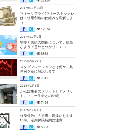
21120
2017年10月21日
マネーサプライ(マネーストック)と
は？信用創造の仕組みを理解しよ
う
12374
2017年10月9日
需要と供給の関係について。簡単
なようで意外と分かりにくい
8862
2025年5月29日
スタグフレーションとは何か。具
体例を基に解説します
7511
2018年1月3日
かんぽ生命のメリットとデメリッ
ト。ソニー生命との比較
7494
2017年12月1日
終身保険に入る際に勘違いしやす
い事。定期保険特約に注意
5553