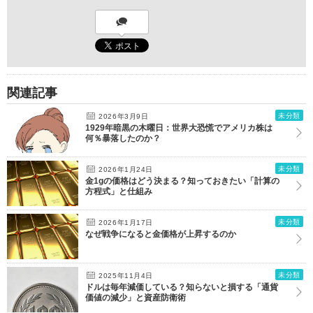
関連記事
未分類
2026年3月9日
1929年暗黒の木曜日：世界大恐慌でアメリカ株は
何％暴落したのか？
未分類
2026年1月24日
金1gの価格はどう決まる？知っておきたい「計算の
方程式」と仕組み
未分類
2026年1月17日
なぜ戦争になると金価格が上昇するのか
未分類
2025年11月4日
ドルは毎年減価している？知らないと損する「通貨
価値の減少」と資産防衛術